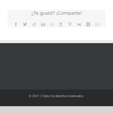
¿Te gustó? ¡Comparte!
Facebook
Twitter
Reddit
LinkedIn
WhatsApp
Tumblr
Pinterest
Vk
Xing
Correo
electrón
© 2021 | Todos los derechos reservados.